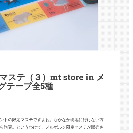
ステ（３）mt store in メ
グテープ全5種
ントの限定マステですよね。なかなか現地に行けない方
ら尚更。というわけで、メルボルン限定マステが販売さ