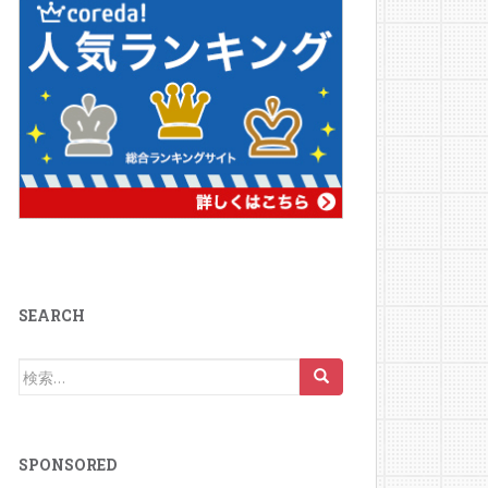
SEARCH
検
索:
SPONSORED