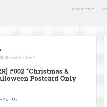
青空書簡について
お
事
urite RR” 送ったポストカード
RR] #002 “Christmas &
alloween Postcard Only
フォーラム・RR）