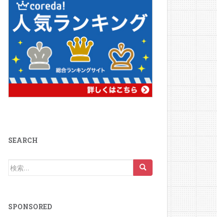
SEARCH
検
索:
SPONSORED