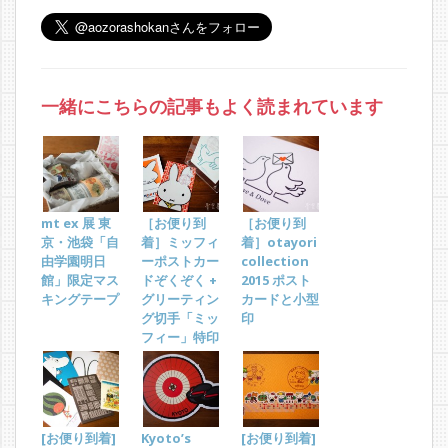
一緒にこちらの記事もよく読まれています
mt ex 展 東
［お便り到
［お便り到
京・池袋「自
着］ミッフィ
着］otayori
由学園明日
ーポストカー
collection
館」限定マス
ドぞくぞく +
2015 ポスト
キングテープ
グリーティン
カードと小型
グ切手「ミッ
印
フィー」特印
[お便り到着]
Kyoto’s
[お便り到着]