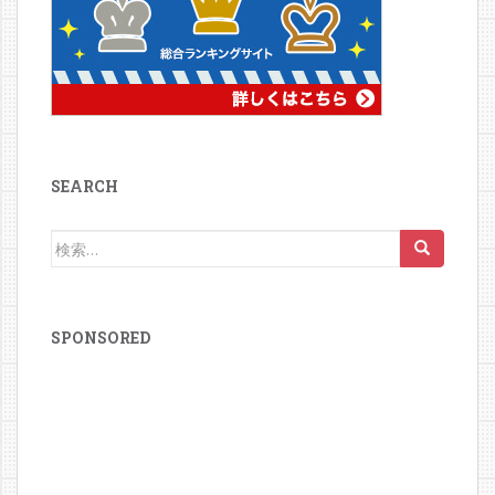
SEARCH
検
索:
SPONSORED