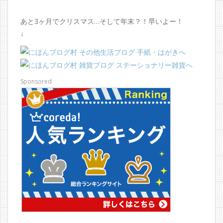
あと3ヶ月でクリスマス…そして年末？！早いよー！
↓
Sponsored