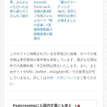
零。さんから
Gotochi
「夏のグリー
いただいたお
form card :
ティング
便り盛りだく
京都の第2弾
2013」切手と
さんをご紹介
ご当地フォル
特印のお便り
ムカード「蛇
が届きました
の目傘」+京
都西洞院綾小
路郵便局の風
景印
このサイトに掲載されている文章並びに画像、すべての著
作物は青空書簡が著作権を保有しています。適正な引用以
外での無断転載・不正利用は禁止いたします。また、まと
めサイトやSNS（twitter、instagram等）での使用を許可
していません。詳しくは
画像・文章について
をご覧くださ
い。