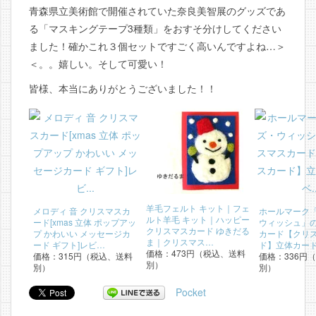
青森県立美術館で開催されていた奈良美智展のグッズであ
る「マスキングテープ3種類」をおすそ分けしてください
ました！確かこれ３個セットですごく高いんですよね…＞
＜。。嬉しい。そして可愛い！
皆様、本当にありがとうございました！！
羊毛フェルト キット｜フェ
メロディ 音 クリスマスカ
ホールマーク
ルト羊毛 キット｜ハッピー
ード[xmas 立体 ポップアッ
ウィッシュ」
クリスマスカード ゆきだる
プ かわいい メッセージカ
カード【クリ
ま｜クリスマス…
ード ギフト]レビ…
ド】立体カー
価格：473円（税込、送料
価格：315円（税込、送料
価格：336円
別）
別）
別）
Pocket