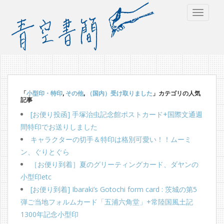
TOGGLE
「
小型印・特印
,
その他
,
（国内）受け取りました
」カテゴリの人気
記事
[お便り投函] 手塚治虫記念館ポストカード+国際文通週
間特印でお送りしました
キャラクターの切手＆特印は格別可愛い！！ムーミ
ン、ぐりとぐら
［お便り到着］夏のグリーティングカード、ダヤンの
小型印etc
[お便り到着] Ibaraki’s Gotochi form card : 茨城の第5
弾ご当地フォルムカード「五浦六角堂」+常陸国風土記
1300年記念小型印