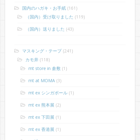
国内のハガキ・お手紙
(161)
（国内）受け取りました
(119)
（国内）送りました
(43)
マスキング・テープ
(241)
カモ井
(118)
mt store in 倉敷
(1)
mt at MOMA
(3)
mt ex シンガポール
(1)
mt ex 熊本展
(2)
mt ex 下田展
(1)
mt ex 香港展
(1)