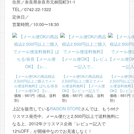
住所／奈良県奈良市元林院町31-1
TEL／0742-22-1322
定休日／
営業時間／10:00〜18:30
【メール便OKの商品税込
【メール便OKの商品税込
【メール便OK
2,500円以上ご購入でメー
2,500円以上ご購入でメー
2,500円以上
ル便送料無料】ばちる/奈良
ル便送料無料】【メール便
ル便送料無料
【メール便OK】【レ…
OK】【レビュー記入で…
OK】【レビュ
価格：661円（税込、送料
価格：661円（税込、送料
価格：661円
別）
別）
別）
上記を販売している
RAISON STORE
さんでは、もうmtク
リスマス発売中。メール便だと2,500円以上で送料無料に
なる上、2012年クリスマス企画「レビュー記入で
12%OFF」が開催中なのでお見逃しなく！