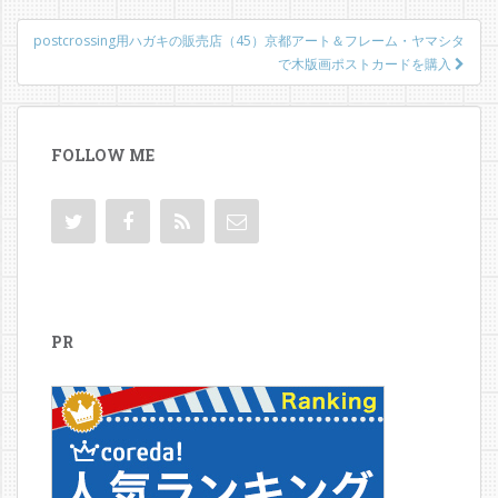
ナ
ビ
postcrossing用ハガキの販売店（45）京都アート＆フレーム・ヤマシタ
で木版画ポストカードを購入
ゲ
ー
シ
FOLLOW ME
ョ
ン
PR