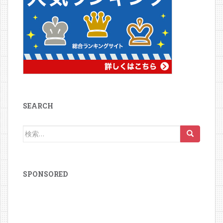
SEARCH
検
索:
SPONSORED