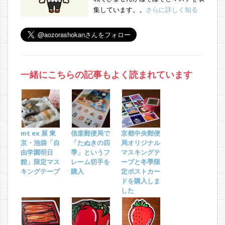
集しています。。
さらに詳しく知る
一緒にこちらの記事もよく読まれています
mt ex 展 東
信楽郵便局で
京都中央郵便
京・池袋「自
「たぬきの四
局オリジナル
由学園明日
季」というフ
マスキングテ
館」限定マス
レーム切手を
ープと冬季限
キングテープ
購入
定ポストカー
ドを購入しま
した