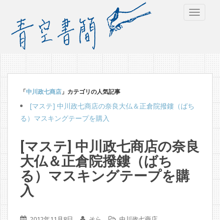
TOGGLE
「
中川政七商店
」カテゴリの人気記事
[マステ] 中川政七商店の奈良大仏＆正倉院撥鏤（ばち
る）マスキングテープを購入
[マステ] 中川政七商店の奈良
大仏＆正倉院撥鏤（ばち
る）マスキングテープを購
入
2012年11月8日
そら
中川政七商店