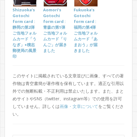
Shizuoka’s
Aomori’s
Fukuoka’s
Gotochi
Gotochi
Gotochi
form card :
form card :
form card :
静岡の第2弾
青森の第1弾
福岡の第4弾
ご当地フォル
ご当地フォル
ご当地フォル
ムカード「う
ムカード「り
ムカード「あ
なぎ」+積志
んご」が届き
まおう」が届
郵便局の風景
ました
きました
印
このサイトに掲載されている文章並びに画像、すべての著
作物は青空書簡が著作権を保有しています。適正な引用以
外での無断転載・不正利用は禁止いたします。また、まと
めサイトやSNS（twitter、instagram等）での使用を許可
していません。詳しくは
画像・文章について
をご覧くださ
い。