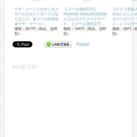
リサ・ラーソンのサンタク
【 メール便対応可】
【ドイツ直輸
ロースがポストカードにな
Yoshihito Takeuchi(武内祐
かわいらしい
りました。★メール便発送
人さん)のクリスマスカー
ポストカード
★リサ・ラーソン…
ド。【 メール便対応可…
ス」レトロ/チー
価格：367円（税込、送料
価格：164円（税込、送料
価格：99円（
別）
別）
別）
Pocket
Pick UP!