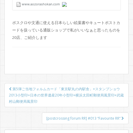
ポスクロや文通に使える日本らしい絵葉書やキュートポストカ
ードを扱っている通販ショップで私がいいなぁと思ったものを
20店、ご紹介します
投
第5弾ご当地フォルムカード「東京駅丸の内駅舎」+スタンプショウ
稿
2013小型印+日本の世界遺産20年小型印+横浜太田町郵便局風景印+武蔵
村山郵便局風景印
ナ
ビ
[postcrossing forum RR] #013 “Favourite RR”
ゲ
ー