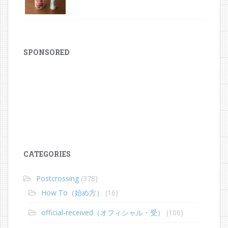
SPONSORED
CATEGORIES
Postcrossing
(378)
How To（始め方）
(16)
official-received（オフィシャル・受）
(106)