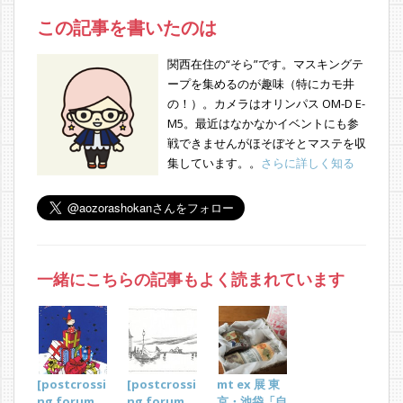
この記事を書いたのは
関西在住の“そら”です。マスキングテ
ープを集めるのが趣味（特にカモ井
の！）。カメラはオリンパス OM-D E-
M5。最近はなかなかイベントにも参
戦できませんがほそぼそとマステを収
集しています。。
さらに詳しく知る
一緒にこちらの記事もよく読まれています
[postcrossi
[postcrossi
mt ex 展 東
ng forum
ng forum
京・池袋「自