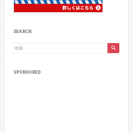
SEARCH
検
索:
SPONSORED