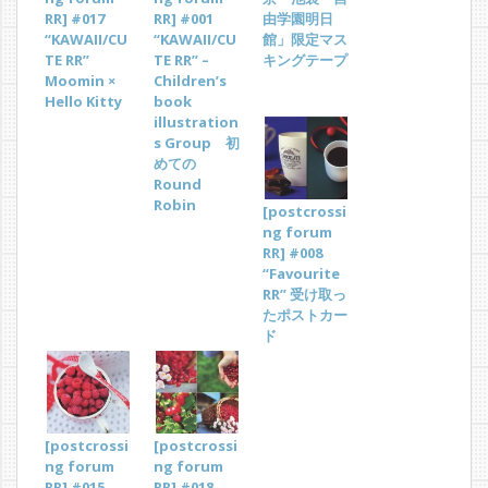
RR] #017
RR] #001
由学園明日
“KAWAII/CU
“KAWAII/CU
館」限定マス
TE RR”
TE RR” –
キングテープ
Moomin ×
Children’s
Hello Kitty
book
illustration
s Group 初
めての
Round
Robin
[postcrossi
ng forum
RR] #008
“Favourite
RR” 受け取っ
たポストカー
ド
[postcrossi
[postcrossi
ng forum
ng forum
RR] #015
RR] #018